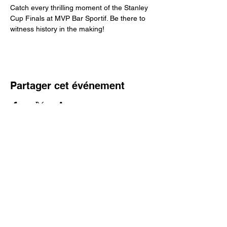
Catch every thrilling moment of the Stanley 
Cup Finals at MVP Bar Sportif. Be there to 
witness history in the making!
Partager cet événement
200, rue Sainte-Catherine Est,
Montréal (Québec) H2X 1L1