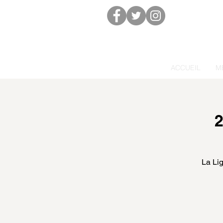
ACCUEIL
M
2
La Li