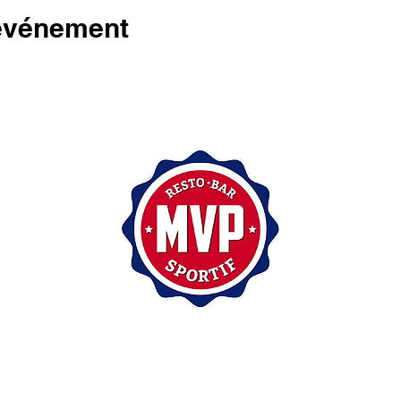
 événement
200, rue Sainte-Catherine Est,
Montréal (Québec) H2X 1L1
(514) 875-7171