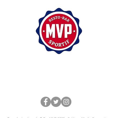
200, rue Sainte-Catherine Est,
Montréal (Québec) H2X 1L1
(514) 875-7171
Suivez-nous