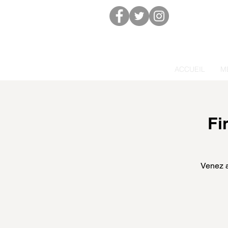
ACCUEIL
M
Fi
Venez a